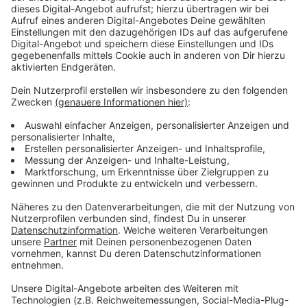
der Rathaus-Galerie gesperrt. Das Parkhaus ist dann
nur noch über den Kreisverkehr an der Carl-Leverkus-
Straße erreichbar.
Anzeige
Parken und weitere Hinweise für Besucher in
Leverkusen
Anzeige
Die Stadt empfiehlt Besucherinnen und Besuchern,
möglichst auf andere Parkhäuser auszuweichen. Der
kostenlose Parkplatz an der Marienburger Straße
steht am Samstag wegen des Heimspiels von Bayer
04 Leverkusen nicht zur Verfügung. Zusätzlich findet
am Sonntag (3. Mai) in Wiesdorf ein verkaufsoffener
Sonntag statt, wodurch ebenfalls mit mehr Betrieb in