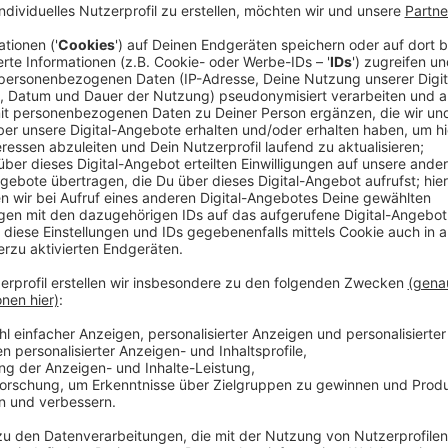
Anzeige
Die Plakate hätte die Stadt so aufgehängt, dass teil
beeinträchtigt wäre und auch die „optische Ordnung“, 
Anzeige
Bürgerliste setzt Deadline
Anzeige
Wenn sich das nicht bis morgen ändert, wolle die Bü
die Kosten in Rechnung stellen.
Anzeige