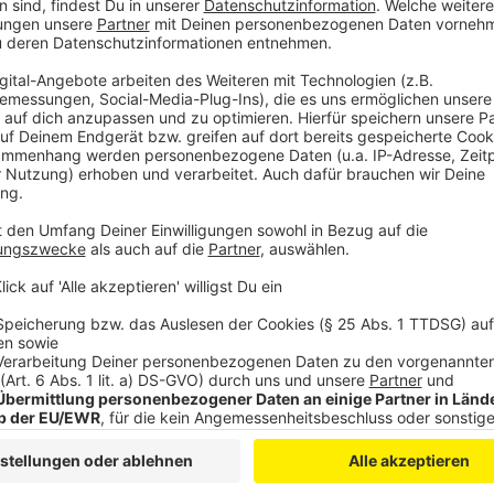
Skurrile Geschichte um Genehmigung
Anzeige
Eigentlich sollten Wahlplakate gerade noch gar kein 
Bürgerliste aus Versehen eine verfrühte Genehmigung
Her aus Aufhängen und Abhängen und eine Gerichtse
dass die Stadt für die Bürgerliste plakatieren muss.
Anzeige
Mehr News aus Leverkusen
Anzeige
Entwarnung: Kein Gefahrstoff in Opladen