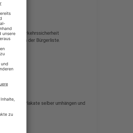
weise die Verkehrssicherheit
heißt es von der Bürgerliste.
rgerliste die Plakate selber umhängen und