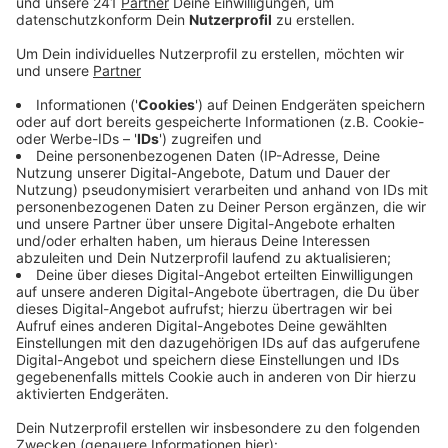
Anzeige
Insbesondere beim Herd könne es sehr gefährlich
werden, wenn der Strom plötzlich wieder
zugeschaltet wird und sich keiner mehr daran erinnert,
dass er ausgefallen war, als gerade das Essen auf dem
Herd stand. So könnten Brände entstehen, so die EVL.
Auch E-Bike-Besitzer werden aufgerufen, den Akku
ihrer Räder nur unter Aufsicht zu laden – sind sie mit
Wasser vollgelaufen, besteht Explosionsgefahr.
Auch der Brand gestern in einem Opladener Hochhaus
geht ersten Ermittlungen zufolge auf einen
technischen Defekt nach dem Hochwasser zurück:
Dort war ein Kühlschrank nach dem Wieder-
Einschalten des Stroms in Brand geraten.