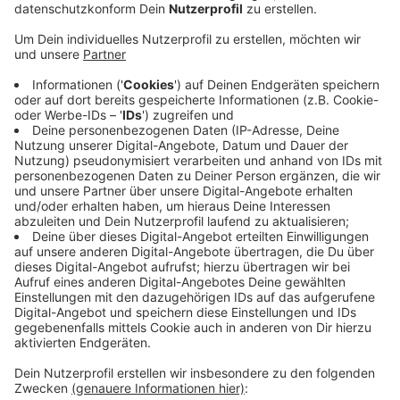
300 Leverkusener Patienten unter 18 Jahre
zur Verfügung gestellt.
Veröffentlicht:
Dienstag, 24.11.2020 06:33
Anzeige
Insgesamt wurden die Daten von 100.000 Kindern und
Jugendlichen ausgewertet, die auf Corona getestet
wurden, bei Aufnahme ins Krankenhaus. Das
Ergebnis: Gerade einmal 0,5 Prozent der Getesteten
Schüler in ganz Deutschland waren positiv. Laut
Klinikum ist es das breiteste Ergebnis, das es bisher in
der Pandemie gibt. Es beweise, dass die Dunkelziffer
in den Schulen deutlich niedriger ist als von vielen
befürchtet.
Anzeige