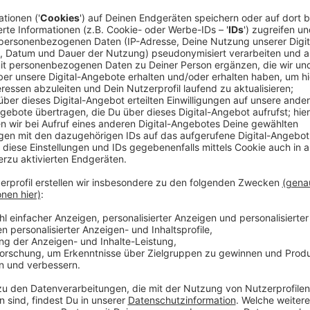
(dpa) Bei einem Drittel der dabei rund 220 untersuch
Fahrer im fließenden Verkehr gewendet. Bei über 40 
Falschfahrten sind die Geisterfahrer älter als 75 Jah
Versicherer (UDV), Siegfried Brockmann, in Münster e
dessen Schilderung oft Verwirrtheit und Demenz eine
Geisterfahrern Selbsttötungsgedanken eine Rolle spie
Anzeige
Anzeige
So kam die Studie zustande
Anzeige