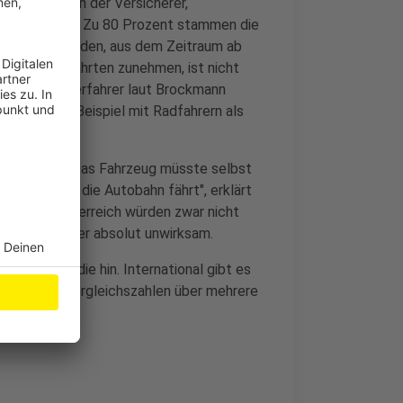
chadensakten der Versicherer,
 ausgewertet. Zu 80 Prozent stammen die
ntersucht wurden, aus dem Zeitraum ab
 ob Geisterfahrten zunehmen, ist nicht
 Thema Geisterfahrer laut Brockmann
rts und zum Beispiel mit Radfahrern als
 den Autos. "Das Fahrzeug müsste selbst
 falsch auf die Autobahn fährt", erklärt
n wie in Österreich würden zwar nicht
seien sie aber absolut unwirksam.
e ihrer Studie hin. International gibt es
chfahrern. Vergleichszahlen über mehrere