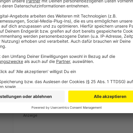
Brockmann und sein Team haben für die Studie die S
Unfallinformationen der Polizei und Medienberichte
rund 220 Fälle auf deutschen Autobahnen, die nun u
2015. Einen Jahresvergleich, also eine Aussage dazu,
möglich. Die amtlichen Unfallstatistiken sagen zum
praktisch nichts aus. Hier werden auch Unfälle innero
Falschfahrer ausgewiesen.
Brockmann setzt in der Zukunft auf die Software in
einbremsen, wenn die Software merkt, dass der Fahrer
der Wissenschaftler. "Stopp-Hände" an den Auffahrte
schaden. Bei bewussten Falschfahrten oder Demenz 
Info:
Die Unfallforscher weisen auf die dünne Datenlag
mit Ausnahme zur Psychologie keine Studien zu Fals
Jahre gibt es demnach ebenfalls nicht.
Anzeige