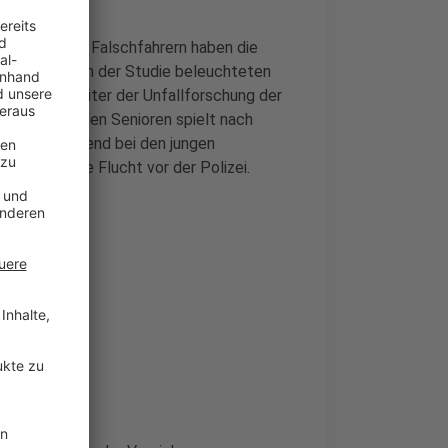
ten Fälle von Falschfahrern haben die
Prozent der in der Studie beleuchteten
re, wie der Leiter der Unfallforschung der
rklärte. Bei den Senioren spielt nach
 Rolle, während bei den jungen
len oder die Flucht vor der Polizei.