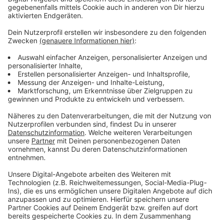
NRW-weit zeigt sich, dass männliche Studierende eher
noch daheim leben als weibliche. Mit zunehmendem
Alter steigt jedoch die Wahrscheinlichkeit, dass
Studierende ausziehen.
Anzeige
Weitere Meldungen aus Leverkusen
Anzeige
Das zweite Adventswochenende in Leverkusen:
Das ist los!
Sirenenprobe in Leverkusen: Sicherheitstest am
Samstag
Leverkusen-Mitte: Ende des Jahres barrierefrei?