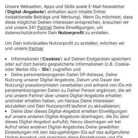
Anzeige
Die meisten Studierenden in unserer Stadt wohnen
noch bei ihren Eltern, wie aktuelle Zahlen von it.nrw
zeigen. Im Gegensatz zur Nachbarstadt Köln, wo viele
extra zum Studieren hinziehen. Insgesamt leben in
unserer Stadt rund 4200 Studis, während Köln fast 15
Mal so viele hat.
Anzeige
Unterschiede zwischen den Geschlechtern
Anzeige