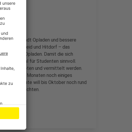
neuen Bahnstadt Opladen und bessere
hen, Pattscheid und Hitdorf – das
 am Campus Opladen. Damit die sich
Online-Portal für Studenten sinnvoll.
jobs angeboten und vermittelt werden.
n kommenden Monaten noch einiges
be Real Estate will bis Oktober noch rund
hschule errichten.