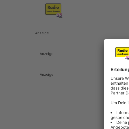
Anzeige
Anzeige
Anzeige