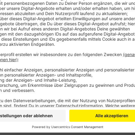
Veröffentlicht:
Dienstag, 08.02.2022 11:05
Anzeige
Stadtrundfahrten, Führungen über das Gelände der 
Verkehrsanbindungen in Außenbezirke wie Lützenkirc
wünscht sich die TH Köln zum Start ihrer Studenten
schnell in Leverkusen einleben können, sei zudem ein 
Hierüber könnten zum Beispiel Wohnungen und Neben
Was den Wohnraum für Studenten angeht soll in de
passieren. Der Leverkusener Immobilienentwickler Cu
320 Mikroappartements für Studenten neben der Hoc
Anzeige