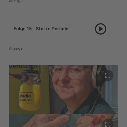
Anzeige
play_circle
Folge 15 - Starke Periode
Anzeige
crop_free
crop_free