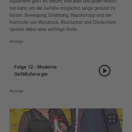
Außerdem geht es darum, was jede und jeder selbst
tun kann, um die Gefäße möglichst lange gesund zu
halten: Bewegung, Ernährung, Rauchstopp und die
Kontrolle von Blutdruck, Blutzucker und Cholesterin
spielen dabei eine wichtige Rolle.
Anzeige
play_circle
Folge 12 - Moderne
Gefäßchirurgie
Anzeige
crop_free