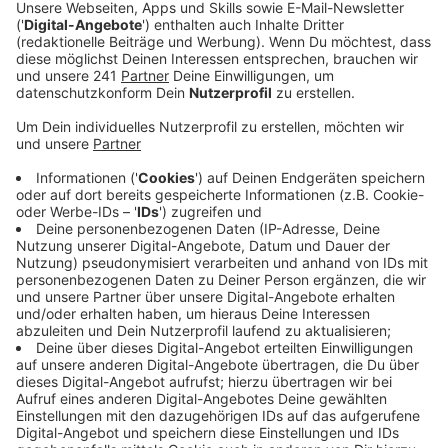
Folge 10 - Medikamentöse Therapien bei
Krebs an Niere, Blase und Co.
Anzeige
Eine Operation ist längst nicht mehr der einzige Weg,
Krebs zu behandeln. In der neuen Ausgabe
der Studiovisite - Euer Radio-Talk mit dem Klinikum
Leverkusen dreht sich alles um die
sogenannte Systemtherapie bei Krebserkrankungen
der urologischen Organe, also von Prostata, Blase,
Nieren und Co. Zu Gast ist Dr. Nicola Winter, Fachärztin
für uroonkologische Systemtherapie am
Klinikum Leverkusen. Sie erklärt, was sich hinter
Begriffen wie
Immuntherapie, Hormontherapie, Chemotherapie oder
zielgerichteter Therapie verbirgt. Mit Moderatorin