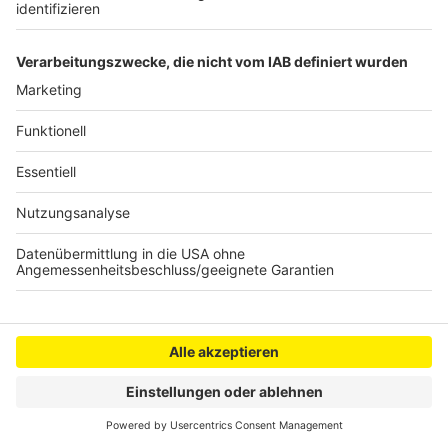
Unser Herz ist der Motor unseres Körpers. Schlägt es
aus dem Takt, gerät alles andere ins Wanken. In der
aktuellen Studiovisite dreht sich deshalb alles um die
Herzgesundheit. Zu Gast ist Professor Dr. Alper Öner,
der neue Direktor der
Klinik für Kardiologie und
internistische Intensivmedizin am Klinikum Leverkusen.
Gemeinsam mit Moderatorin Diana Dahlmann spricht
er unter anderem darüber, was ein gesundes Herz
ausmacht und welche Risikofaktoren wir selbst
beeinflussen können. Im Mittelpunkt stehen außerdem
die häufigsten Herzerkrankungen wie Herzinfarkt,
Herzrhythmusstörungen und Herzschwäche. Professor
Öner erklärt verständlich, woran man Warnsignale
erkennt, wie moderne Diagnostik und Therapie heute
aussehen und welche schonenden
Behandlungsmethoden am Klinikum Leverkusen zum
Einsatz kommen, von innovativen Herzkatheter-