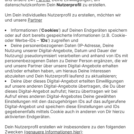
Anzeige
Neun Einsätze haben die Einsatzkräfte bis Mittwoch,
18 Uhr gezählt - dabei ging es vor allem um
umgestürzte Bäume und Äste.
An der Windhorststraße in Küppersteg ist zum Beispiel
ein Ast von einer Linde abgebrochen und auf zwei
geparkte Autos gefallen. Der Baum
wurde
kontrolliert
gefällt.
Gegen 11.15 Uhr ist auf der Güterzugstrecke zwischen
Opladen und Leichlingen außerdem ein Baum in die
Oberleitung gefallen. Ein Zug und auch die Leitung
wurden dadurch beschädigt. Die Reparaturarbeiten
liefen bis in den Nachmittag und sorgten für
Verspätungen, auch im Personenverkehr.