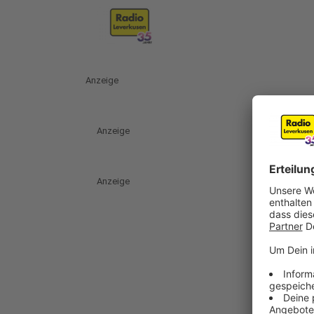
Anzeige
Anzeige
Anzeige