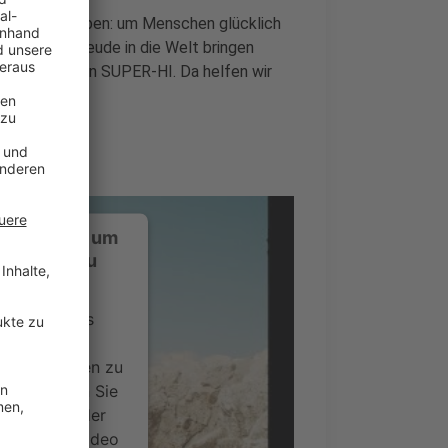
rund geschrieben: um Menschen glücklich
efühl und Freude in die Welt bringen
die Produzenten SUPER-HI. Da helfen wir
ustimmung, um
-Service zu
ervice eines
ideoinhalte
ce kann Daten zu
 Bitte lesen Sie
timmen Sie der
um dieses Video