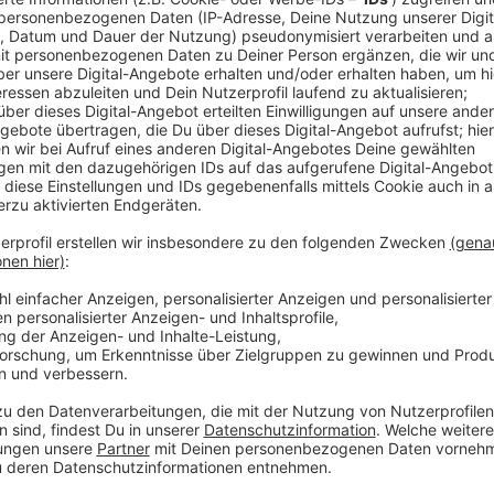
"Wir haben ‘Following The Sun’ aus einem einzigen G
zu machen. Wenn wir mit diesem Song ein positives G
können, dann haben wir unser Ziel erreicht.", sagen 
doch gerne und spielen den Song bei uns im Radio.
Anzeige
Wir benötigen Ihre Z
den YouTube Video
laden!
Wir verwenden einen S
Drittanbieters, um V
einzubetten. Dieser Servi
Ihren Aktivitäten sammeln.
die Details durch und s
Nutzung des Service zu, 