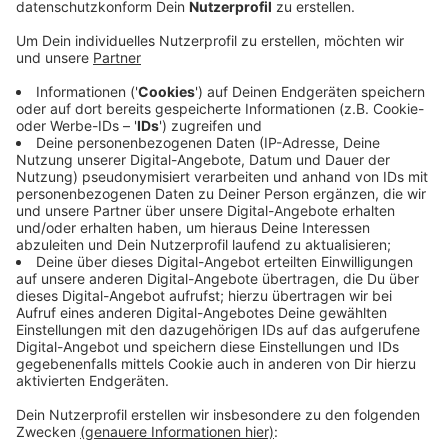
Veröffentlicht:
Samstag, 14.11.2020 09:25
Anzeige
Auf der Karte können Kunden sehen, wo sie was
bestellen können. Die Rückmeldung von Gastronomen
zeigt, dass viele sehr dankbar für dieses kostenlose
Angebot sind und dass ihnen die Aktion tatsächlich
Geld in die Kasse bringt.
Hinter der Aktion “Support your Lokal” stecken die
Kneipenfestival-Macher, also wir von Radio
Leverkusen und die Agentur Fun Concept.
Hier
geht es
zu der Online-Restaurantkarte.
Anzeige