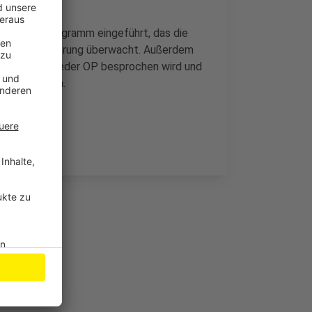
s Computerprogramm eingeführt, das die
und die Dosierung überwacht. Außerdem
emeinsam vor jeder OP besprochen wird und
 zu vermeiden.