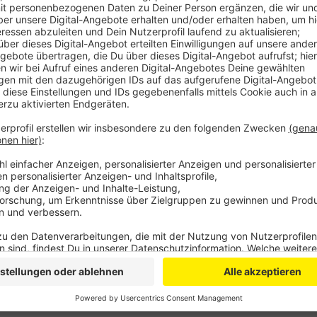
Zuletzt hat das Klinikum zum Beispiel ein spezielle
Wechselwirkung zwischen einzelnen Medikamenten 
gibt es für alle Mitarbeiter eine Check-Liste, die g
viele weitere Maßnahmen, um Fehler im Klinik-Alltag
Anzeige