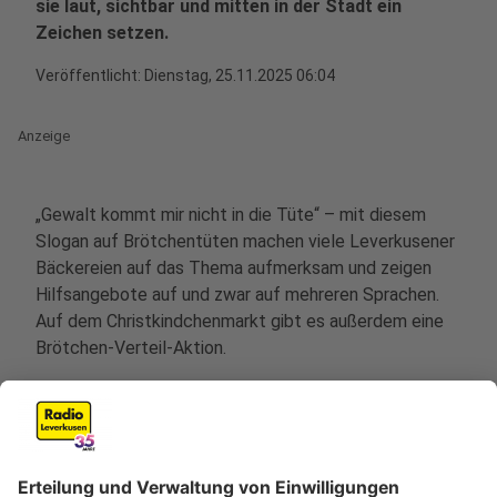
sie laut, sichtbar und mitten in der Stadt ein
Zeichen setzen.
Veröffentlicht:
Dienstag, 25.11.2025 06:04
Anzeige
„Gewalt kommt mir nicht in die Tüte“ – mit diesem
Slogan auf Brötchentüten machen viele Leverkusener
Bäckereien auf das Thema aufmerksam und zeigen
Hilfsangebote auf und zwar auf mehreren Sprachen.
Auf dem Christkindchenmarkt gibt es außerdem eine
Brötchen-Verteil-Aktion.
Sobald es am Dienstag dunkel wird, werden die
LeverKugel, das Erholungshaus, die BayArena und der
Wassertrum in Orange angestrahlt. Sie sind Teil der
Aktion "Orange your City", die auf das Thema