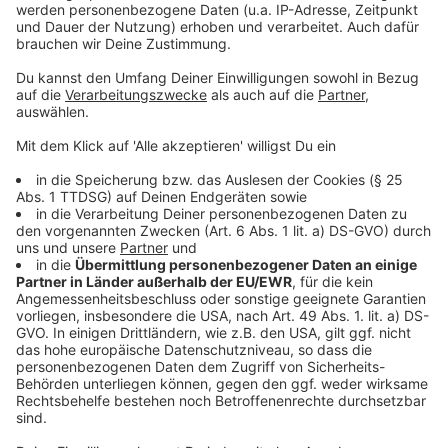
Frauenberatungsstelle eine Rekordspende in Höhe von
17.900 Euro übergeben. Mit diesem Betrag soll die
Finanzierungslücke des Vereins vollständig
geschlossen werden. Der Großteil der Summe wurde
beim Benefiz-Golfturnier des Golfclubs Leverkusen
gesammelt.
Anzeige
©
Frauenberatungsstelle Leverkusen
Anzeige
Hilfsangebote für Betroffene
Anzeige