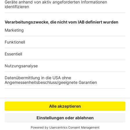
Leverkusener Karnevalszüge: Stadt sichert
Durchführung zu
Fechterin Britta Heidemann aus Leverkusen geehrt
Anzeige
Anzeige
Anzeige
Anzeige