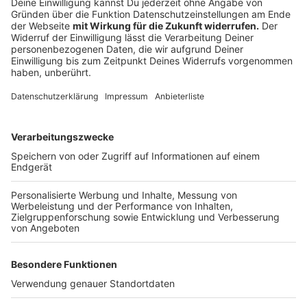
Allein im vergangenen Jahr haben über 1.500 Frauen
Sicherheit, Beratung und Unterstützung bei der
Beratungsstelle bei uns in der Stadt gesucht. Das
Leverkusener Frauenhaus war fast zu 100 Prozent
ausgelastet – 150 Frauen mussten im vergangenen
Jahr abgewiesen werden.
Eine Übersicht über Hilfsangebote für Frauen bei uns in
der Stadt findet ihr
hier
.
Anzeige
Weitere Meldungen aus Leverkusen
Anzeige
Gepäckpanne stoppt Leverkusens Werkself