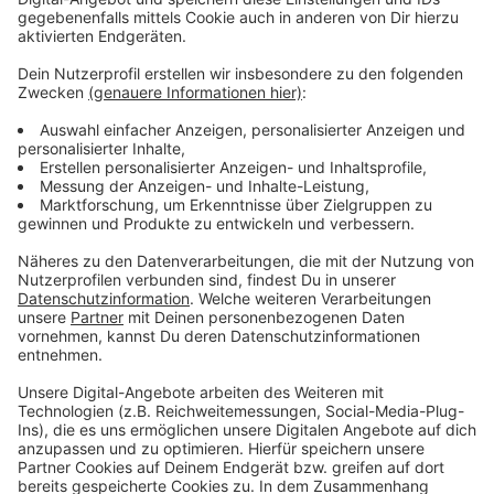
neuen Plakate zum Thema „Gewalt gegen Frauen“
enthalten hilfreiche Informationen auf kleinen Abreiß-
Streifen, die Betroffene direkt mitnehmen können.
Geplant ist, die Plakate in Praxen, Geschäften und an
öffentlichen Orten in Leverkusen zu verteilen. Auch
Vereine, Unternehmen und andere Einrichtungen in der
Stadt sind eingeladen, sich an der Aktion zu beteiligen
und die Plakate anzufordern. Ziel ist es, möglichst
viele Frauen und Mädchen zu erreichen und ihnen
Unterstützung anzubieten.
Anzeige
Rekordspende für Hilfsangebote
Anzeige
Der Zonta Club Leverkusen hat der