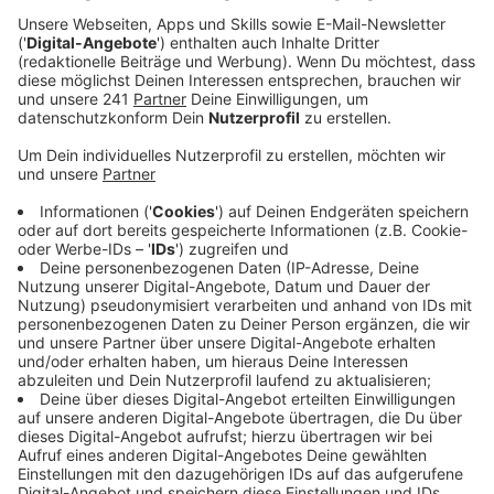
aufmerksam machen soll.
Der Zonta Club Leverkusen hat außerdem eine
Bierdeckel-Kampagne gestartet. Orangene Deckel mit
der Aufschrift „Stopp Gewalt an Frauen und Mädchen“
liegen ab sofort in mehreren Leverkusener
Gaststätten aus.
Anzeige
Plakate und Unterstützung gegen Gewalt in
Leverkusen
Anzeige
Mit Plakaten in 10 verschiedenen Sprachen möchte
der Frauennotruf Leverkusen noch mehr
hilfsbedürftige Frauen und Mädchen erreichen. Die