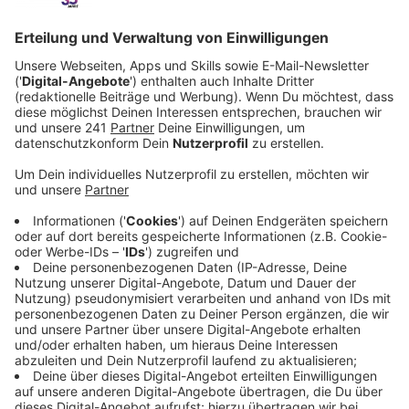
Anzeige
Uber als größter Konkurrent in der Region
Anzeige
Der Leverkusener Stadtrat hat sich gestern für einen
Tarifkorridor bei Taxis entschieden. In der letzten
Sitzung des Rats für dieses Jahr haben die
Abgeordneten mit einer klaren Mehrheit beschlossen,
die traditionellen Taxis zu unterstützen. Die
Leverkusener Taxis werden im kommenden Jahr durch
feste Streckenpreise reguliert. Das schafft einen
Vorteil gegenüber Uber zum Beispiel, dem größten
Konkurrenten der Taxis in unserer Region.