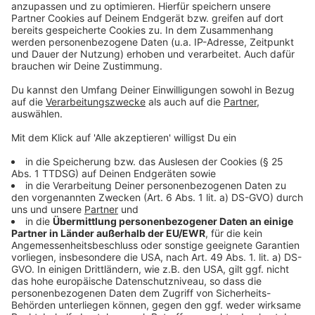
Anzeige
In Wupsi-Bussen: Frauennotruf informiert über
Hilfsangebot
Einbruchsgefahr: Leverkusener Schulen lagern Technik
aus
Zeugen gesucht: Einbruch in Leverkusener Gaststätte
Anzeige
Anzeige