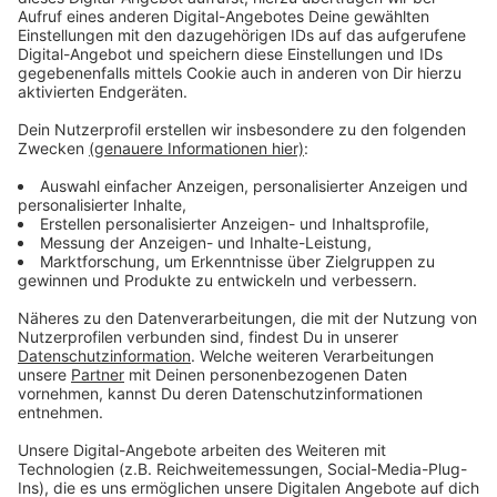
Anzeige
Tarifkorridore auch schon in Berlin und
München
Anzeige
Die neuen Festpreise sollen dann künftig vor der Fahrt
vereinbart werden – die gelten aber NUR, wenn man
die Fahrt per Telefon oder Mail bestellt. Vor Ort, am
Auto kann man laut dem aktuellen Beschluss keinen
Festpreis mehr ausmachen. Solche Tarifkorridore für
Taxis gibt es auch schon in Berlin und München.
Anzeige
Weitere Meldungen aus Leverkusen