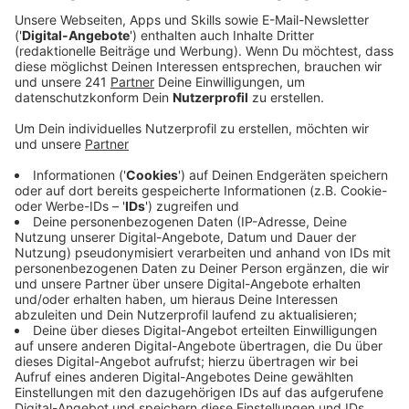
zahlen wir 20 Cent mehr und auch der Grundtarif
steigt, um 70 Cent auf 4 Euro 20.
Veröffentlicht:
Dienstag, 31.10.2023 06:40
Anzeige
Diese höheren Tarife müssen Kunden aber nicht heute
schon zahlen. Der Grund: die Taxiunternehmen müssen
zunächst die Taxameter in den Autos neu
programmieren, das heißt, die Fahrpreise hier anpassen.
Der Anbieter Taxi-Ruf Leverkusen rechnet zum
Beispiel damit, dass das bis Ende November
geschehen ist. Andere Taxi-Unternehmen aus der
Stadt rechnen mit einer Umstellung bis Ende des
Jahres. Mit der Tariferhöhung sollen die Taxi-
Unternehmen in Leverkusen finanziell entlastet
werden. Eine Untersuchung der Stadt hatte ergeben,