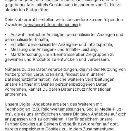
dass die Unternehmen immer noch unter den
Umsatzeinbußen während der Corona-Pandemie leiden
und gleichzeitig mit höheren Mindestlöhnen und
Spritpreise zu kämpfen hätten.
Anzeige
Mehr Meldungen von hier:
Anzeige
Leverkusener Finanzamt arbeitet
Grundsteuererklärungen ab
Tödliche Attacke auf Schwangere: Leverkusener in U-
Haft
Frauenberatungsstelle Leverkusen ist jetzt größer