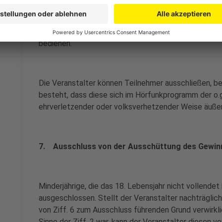
auszuschließen. Dies gilt insbesondere bei schuldha
Teilnahmebedingungen oder falls Teilnehmer den Te
manipulieren bzw. versuchen zu manipulieren oder sic
bedienen.
Die Veranstalter können Teilnehmer ausschließen, b
besteht, dass diese sich im Hörfunkprogramm der o.g.
ehrverletzender oder volksverhetzender Weise äuße
7. Ausschluss von der Ausschüttung des Gewin
Minderjährige, die das 18. Lebensjahr nicht vollendet
ausgeschlossen. Stellt der Veranstalter nachträglic
von Ziff. 6 zum Ausschluss führenden Grund verwirkli
Sinne der Ziff. 2 war, kann der Veranstalter diesen