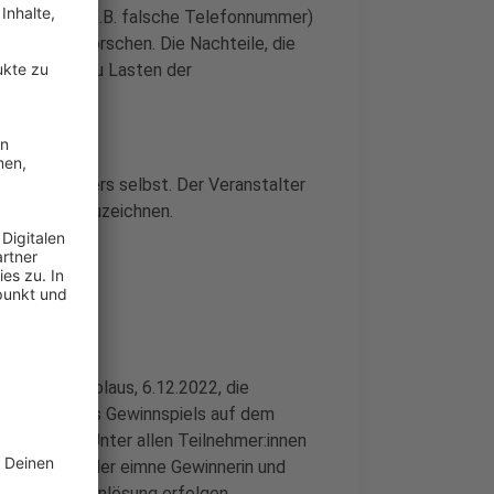
rhaft sein (z.B. falsche Telefonnummer)
ressen auszuforschen. Die Nachteile, die
ben, gehen zu Lasten der
ines Anrufers selbst. Der Veranstalter
 zeitnah aufzuzeichnen.
:inen an Nikolaus, 6.12.2022, die
m Rahmen eines Gewinnspiels auf dem
bekommen. Unter allen Teilnehmer:innen
n Gewinner oder eimne Gewinnerin und
on zur Gewinneinlösung erfolgen