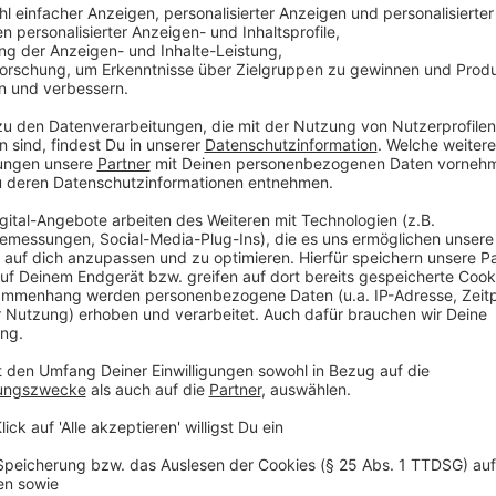
Sollten die angegebenen Kontaktmöglichkeiten fehle
sind die Veranstalter nicht verpflichtet, richtige Ad
sich aus der Angabe fehlerhafter Kontaktdaten erge
Teilnehmer:innen.
Der Moderator bestimmt den Zeitpunkt der Auswahl e
behält sich vor, eine Spielrunde vor der Ausstrahlung
4. Gewinnspiel Facebook
Begleitend zu dem on Air-Gewinnspiel haben die Hörer
Möglichkeit, ihren Einkauf im Wert von 100,- Euro i
Facebook-Kanal von Radio Leverkusen erstattet zu 
mit der richtigen Lösung lost Radio Leverkusen eine
kontaktiert sie/ihn schriftlich. Die Detail-Informati