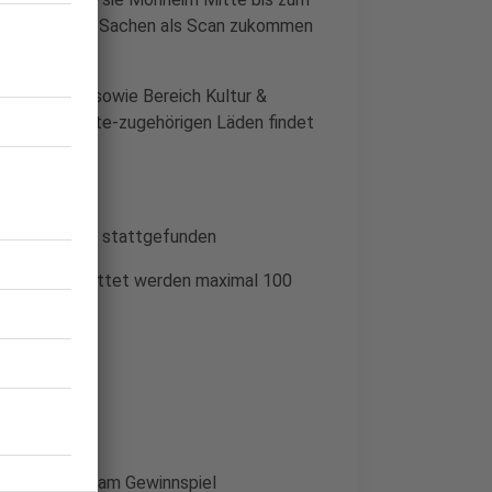
 der gekauften Sachen als Scan zukommen
 Gastronomie sowie Bereich Kultur &
r Monheim Mitte-zugehörigen Läden findet
em 31.1.2023 stattgefunden
erden – erstattet werden maximal 100
der Teilnahme am Gewinnspiel