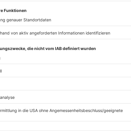
30.1.2023 die Quittung(en)/Kopie der Quittung(en)
lassen.
Erstattungsfähig sind alle Einkäufe im Einzelhandel,
Freizeit im Bereich Monheim Mitte. Die Details alle
man hier:
www.monheimmitte.de
Die Einkäufe müssen zwischen dem 1.12.2022 und d
haben. Es können mehrere Quittungen eingereicht w
Euro.
6. Ausschluss von Teilnehmern
Die Veranstalter behalten sich vor, Teilnehmer von 