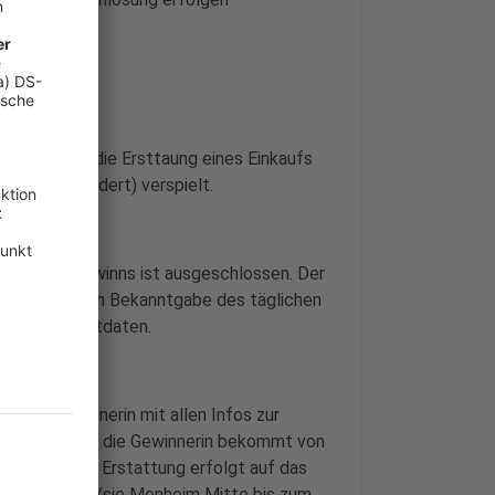
Leverkusen die Ersttaung eines Einkaufs
Euro (einhundert) verspielt.
usch des Gewinns ist ausgeschlossen. Der
 18 Jahre. Nach Bekanntgabe des täglichen
 alle Kontaktdaten.
 der Gewinnerin mit allen Infos zur
Gewinner oder die Gewinnerin bekommt von
stattet. Die Erstattung erfolgt auf das
lten, muss er/sie Monheim Mitte bis zum