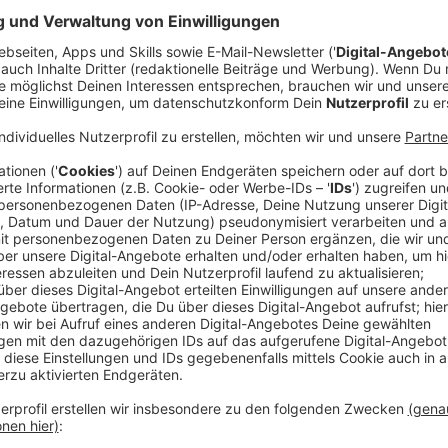
Die Hörer von Radio Leverkusen haben die Möglichke
an dem Gewinnspiel teilzunehmen. Die Teilnahme kan
per Sprachnachricht oder WhatsApp an
0214- 868 33
Die Anforderungen des Gewinnspiels werden im Vorfe
kommuniziert. Unter allen Teilnehmern mit richtiger
– Fr) eine/n Gewinner:in aus. Der Gewinner oder die G
Leverkusen kommuniziert.
Erforderlich bei der Bewerbung sind die korrekte A
Telefonnummer, unter der die Bewerber:innen tagsübe
Von den jeweiligen Gewinner:innen werden darüber hin
PLZ, Wohnort), Telefonnummer und E-Mail-Adresse b
an den Kooperationspartner zwecks Informationen z