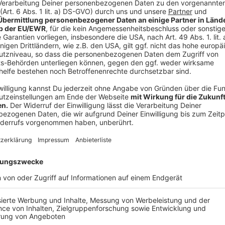
anschließend durch die Stadt Monheim.
5. Gewinn
Täglich Mo – Fr wird im Hörfunkprogramm von Radio 
in den Geschäften in Monheim Mitte in Höhe von 100 
Eine Barauszahlung des Gewinnwertes bzw. ein Umta
Gewinnanspruch ist nicht übertragbar. Mindestalter
Gewinners erhält die Stadt Monheim, Stadtmarketing
Die Stadt Monheim meldet sich bei dem Gewinner oder
Gewinneinlösung und bestätigt den Gewinn. Jede/r 
Monheim Mitte Einkäufe im Wert von bis zum 100€ er
Konto der Gewinner:innen. Um die Erstattung zu erha