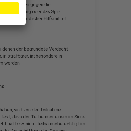
ften Verstößen gegen die
ilnahmevorgang oder das Spiel
h anderer unredlicher Hilfsmittel
ei denen der begründete Verdacht
 in strafbarer, insbesondere in
rn werden.
ns
 haben, sind von der Teilnahme
h fest, dass der Teilnehmer einem im Sinne
cht hat bzw. nicht teilnahmeberechtigt im
 von der Ausschüttung des Gewinns