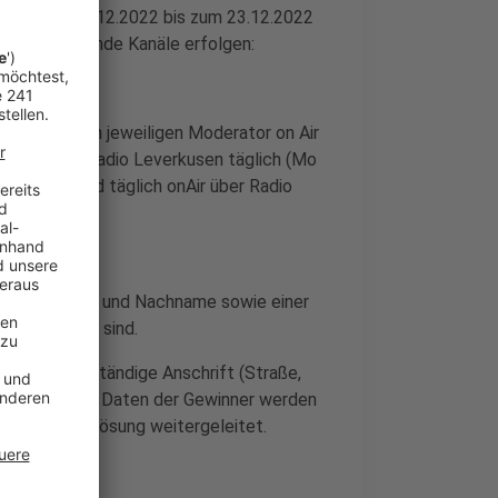
it, ab dem 1.12.2022 bis zum 23.12.2022
n über folgende Kanäle erfolgen:
 88.
ld durch den jeweiligen Moderator on Air
 Lösung lost Radio Leverkusen täglich (Mo
ewinnerin wird täglich onAir über Radio
ngabe von Vor- und Nachname sowie einer
r erreichbar sind.
aus die vollständige Anschrift (Straße,
enötigt. Die Daten der Gewinner werden
ur Gewinneinlösung weitergeleitet.