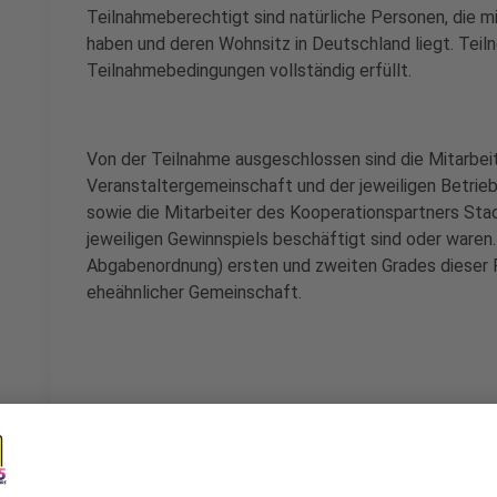
Teilnahmeberechtigt sind natürliche Personen, die m
haben und deren Wohnsitz in Deutschland liegt. Teil
Teilnahmebedingungen vollständig erfüllt.
Von der Teilnahme ausgeschlossen sind die Mitarbeit
Veranstaltergemeinschaft und der jeweiligen Betrie
sowie
die Mitarbeiter des Kooperationspartners St
jeweiligen Gewinnspiels beschäftigt sind oder waren.
Abgabenordnung) ersten und zweiten Grades dieser 
eheähnlicher Gemeinschaft.
3. Ablauf des Gewinnspiels/ Auswahlmechanik/