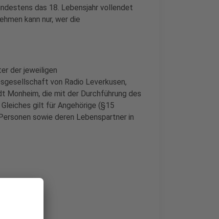
indestens das 18. Lebensjahr vollendet
nehmen kann nur, wer die
er der jeweiligen
bsgesellschaft von Radio Leverkusen,
adt Monheim,
die
mit der Durchführung des
 Gleiches gilt für Angehörige (§15
Personen sowie deren Lebenspartner in
 Gewinn