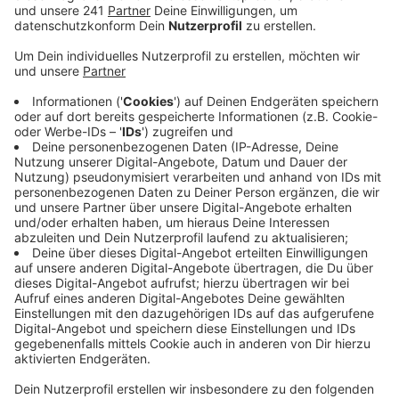
Testphase.
Veröffentlicht:
Freitag, 05.04.2019 10:35
Anzeige
Mindestens 18 Jahre alt, ein Smartphone und eine
Kreditkarte – das müssen die Tester für den neuen
eTarif mitbringen. Der Kunde checkt sich vor dem
Einsteigen in Bus oder Bahn über eine App ein. Beim
Aussteigen checkt er wieder aus. Den Fahrpreis
errechnet die App automatisch. Sollte der Kunde den
Check-out vergessen, erinnert ihn die App daran. Die
Abrechnung basiert auf einem Luftlinien-Tarif, der
Kunde zahlt also nur die kürzeste Strecke zwischen
Start- und Zielhaltestelle. Zu einem Grundpreis von
1,50 Euro pro Fahrt kommen 15 Cent pro
angefangenem Luftlinien-Kilometer hinzu.