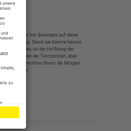
an blicke aber mit Besorgnis auf diese
 E-Pass Go-App. Durch sie könnte besser
gemacht wurden, so die Hoffnung der
 Aktuell erleben die Testzentren, aber
n, einen regelrechten Boom. Ab Morgen
engastronomie.
hier.