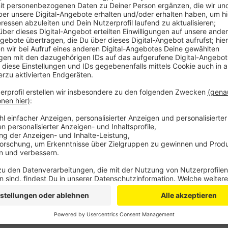
Anzeige
Der Stadt sind entsprechende Fälle nicht bekannt, m
Entwicklungen und setze auch hier auf die geplante
nachvollzogen werden, wie viele Tests tatsächlich 
Stadt. Fest steht: Das Personal für Kontrollen fehlt.
auch Apotheken und Ärzte, die Schnelltests anbiete
dürfen Bürger wieder mit negativem Test in die Auß
Eine Liste aller Testzentren in unserer Stadt gibt es
Anzeige