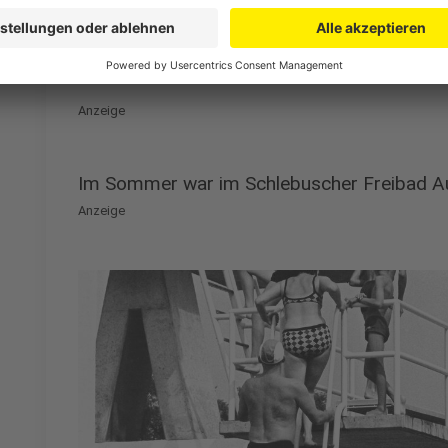
hunderte Menschen tummelten, um zu baden, sich zu 
Heute befindet sich auf Grundstück eine Flüchtlings
Die ehemaligen Schwimmbecken dienen inzwischen a
Anzeige
Im Sommer war im Schlebuscher Freibad Au
Anzeige