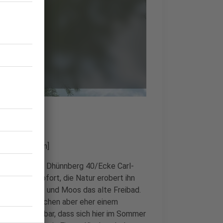
s Bild klicken]
Schlebusch am Dhünnberg 40/Ecke Carl-
sehen wir sofort, die Natur erobert ihn
siedeln Bäume und Moos das alte Freibad.
leicht inzwischen aber eher einem
 kaum vorstellbar, dass sich hier im Sommer