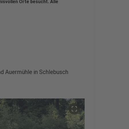
svollen Orte besucht. Alle
ad Auermühle in Schlebusch
crop_free