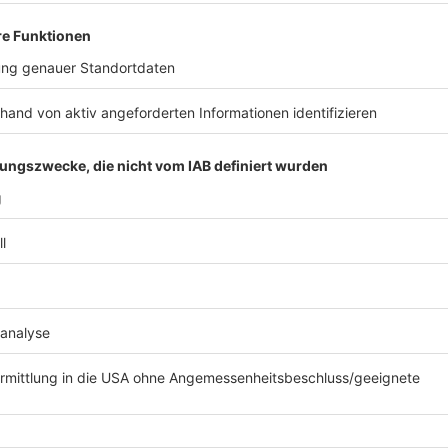
Anzeige
Bildquelle: Radio Leverkusen [Für Originalgröße auf da
Das ehemalige Freibad Auermühle befindet sich in 
Carstens-Ring/Ostring). Beim Betreten des Geländes 
sich zurück. Nach rund 10 Jahren der Schließung be
Grünes Regenwasser füllt die Becken. Das Gelände g
Dickicht als einem Erholungs- und Freizeitort. Es ist