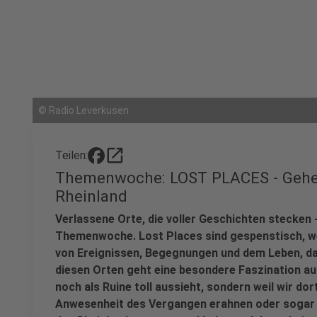
©
Radio Leverkusen
open_in_new
Teilen:
Themenwoche: LOST PLACES - Gehei
Rheinland
Verlassene Orte, die voller Geschichten stecken 
Themenwoche. Lost Places sind gespenstisch, wei
von Ereignissen, Begegnungen und dem Leben, das
diesen Orten geht eine besondere Faszination aus, 
noch als Ruine toll aussieht, sondern weil wir do
Anwesenheit des Vergangen erahnen oder sogar s