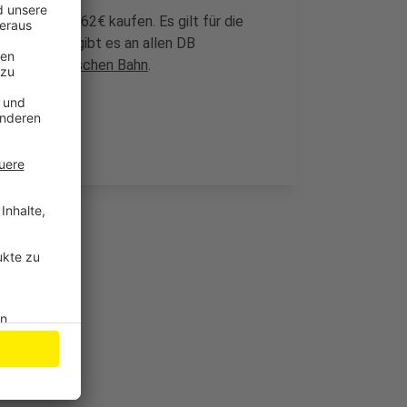
s Ticket für 62€ kaufen. Es gilt für die
Das Ticket gibt es an allen DB
e der Deutschen Bahn
.