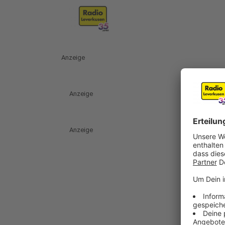
Anzeige
Anzeige
Anzeige