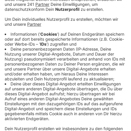
Opladen vermittelt jährlich nach eigenen Angaben
800 Tiere.
Veröffentlicht:
Freitag, 08.02.2019 05:59
Anzeige
Artgerechte Haltung – das ist dem Tierheim
besonders wichtig. Ein eigenes Haus oder ein eigener
Garten sind nicht nötig, um ein Tier zu bekommen, sagt
das Tierheim. Trotzdem gibt es Beschränkungen:
Freigänger-Katzen vermittelt das Tierheim z.B. nicht
an Bewerber, die keinen Garten haben und an einer
Hauptverkehrsstraße wohnen. Ein 50-Kilo-Hund mit
Hüftschaden wird nicht an einen Bewerber
herausgegeben, der im dritten Stock ohne Aufzug
wohnt. Eine Altersbeschränkung für Bewerber gebe es
nicht. Zuletzt habe z.B. eine 85-Jährige einen Hund