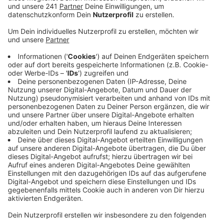
Veröffentlicht:
Dienstag, 13.08.2019 14:50
Anzeige
Das größte Problem sehen wir bei Insekten und
Vögeln, sagt unser städtischer Förster. Das
flächendeckende Insektensterben hängt dabei direkt
mit der abnehmenden Zahl von Vögeln zusammen. Den
Vögeln fehlen zum Beispiel Nachtschmetterlinge und
Fliegen als Nahrung.
Insgesamt hat sich die Tiervielfalt und Größe der
Populationen in den letzten Jahrzehnten stark
verändert, so der Förster. Zum Beispiel hätten wir
heute so viele Wildschweine, dass sie immer stärker
gejagt werden müssen. Im Jahr schießen die Jäger bei
uns im Schnitt rund 40 Tiere. Im Süden Leverkusens