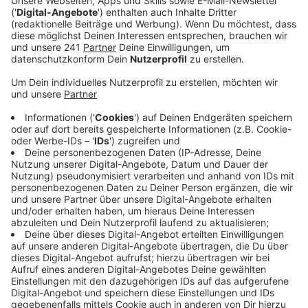
Anzeige
"10:35" ist Teil einer internationalen Marketing-
Kampagne für das neue Atlantis The Royal Luxus
Resort in Dubai und nimmt Bezug auf die Uhrzeit, zu
der sich der Abend in die Nacht verwandelt und die
Aufregung, die dadurch empfunden wird. Das
Musikvideo, bei dem Courtney Phillips Regie führt,
führt durch das Resort und zeigt Tiësto bei seinem
Auftritt auf dem Rooftop des Resorts.
Anzeige
Wir benötigen Ihre