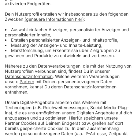
Zustimmung, um den YouTube
Video-Service zu laden!
Wir verwenden einen Service eines
Drittanbieters, um Videoinhalte
einzubetten. Dieser Service kann
Daten zu Ihren Aktivitäten
sammeln. Bitte lesen Sie die
Details durch und stimmen Sie der
Nutzung des Service zu, um dieses
Video anzusehen.
Mehr Informationen
Das offizielle Musikvideo von Tiesto und Tate McRae
zum Song "10:35".
Akzeptieren
Anzeige
powered by
Usercentrics Consent
Management Platform