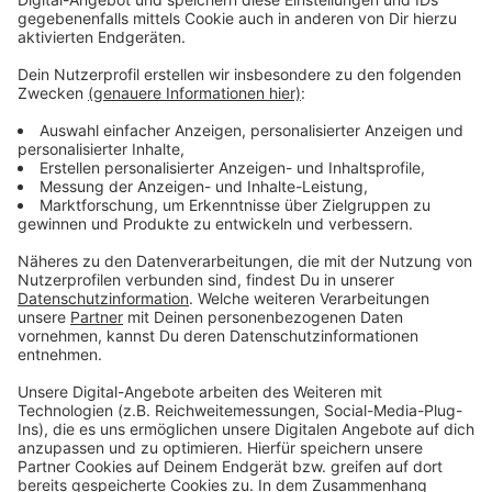
Darüber hinaus bietet die
6. Ausgabe
von
„Kölsch &
Jot TOP Jeck“
wieder vielen
TOP-Newcomern
mit
Hit-Potenzial
eine Platt(en)form:
Scharmöör, Bohei,
Salooon, Zesamm´, King Loui, KEV, Bel Air
u.v.m.
Anzeige
Ab sofort überall als CD oder als Download
erhältlich!
Anzeige
Jetzt hier direkt kaufen!