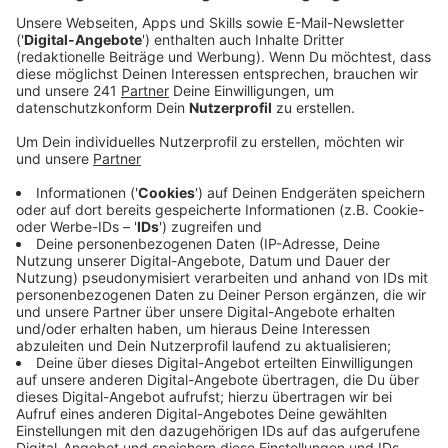
Veröffentlicht:
Dienstag, 24.10.2023 08:48
Anzeige
Diese Acts sind in diesem Jahr dabei!
Anzeige
Die Liste der
TOP-Acts
kann sich sehen lassen:
Cat
Ballou, HÖHNER, ELDORADO, Chanterella, Fabian
Kronbach, Druckluft, Micky Brühl, Boore, Julie
Voyage, Björn Heuser
oder die
Swinging Funfares.
Zu den
Highlights
der diesjährigen Kopplung
„Kölsch
& Jot TOP Jeck“
zählen auch die angesagtesten
Chöre und Showgruppen Kölns:
Die Grüngürtelrosen
,
Veedelperlen
und die
Rhythmussportgruppe
.