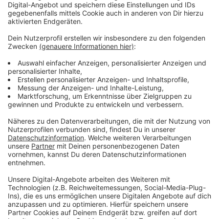
Nico Santos, Akkorde und Bässe treffen auf van Dyks
Trance-Riff. Hier könnt ihr euch den Song anhören.
Anzeige
Wir benötigen Ihre
Zustimmung, um den YouTube
Video-Service zu laden!
Wir verwenden einen Service eines
Drittanbieters, um Videoinhalte
einzubetten. Dieser Service kann
Daten zu Ihren Aktivitäten
sammeln. Bitte lesen Sie die
Details durch und stimmen Sie der
Nutzung des Service zu, um dieses
Video anzusehen.