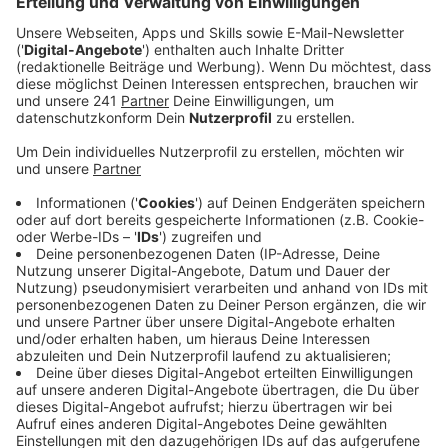
Anzeige
Mit "In Your Arms (For An Angel)" präsentiert das Trio
um die beiden DJs Topic und Robin Schulz mit Singer-
Songwriter Nico Santos eine neue Interpretation des
Paul van Dyk-Klassikers "For An Angel". Sie möchten
ein atmosphärisch aufgeladenes Update des
legendären Tracks kreieren, zu dem nun eine neue
Generation von Fans und Publikum feiern und tanzen
wird. Ein zentrales Element in "In Your Arms (For An
Angel)" ist Paul van Dyks ikonisches Piano-Riff, dem
Topic, Nico Santos & Robin Schulz Raum geben. "For
An Angel" bescherte van Dyk den internationalen
Durchbruch und gilt bis heute als einer der
prägendsten Tracks des Genres. Im Song
verschmelzen Deep House-Vibes mit der Stimme von