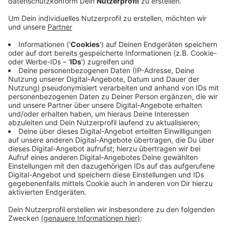
Anzeige
Unter den 400 Radfahrern sind auch Ex-Bundesliga
Trainer Felix Magath und der ehemalige
Boxweltmeister Henry Maske.
Vier Tage lang sammeln die Radfahrer Spenden.
Bürgermeister Marewski wird mit der Sparkasse dafür
einen Spendencheck von 35.000 Euro überreichen.
Die Tour macht an der Rathaus-Galerie in Wiesdorf um
10.20 Uhr und in Opladen am Autohaus "Rhein-Wupper
Automobile" um 11.05 Uhr Halt.
Anzeige