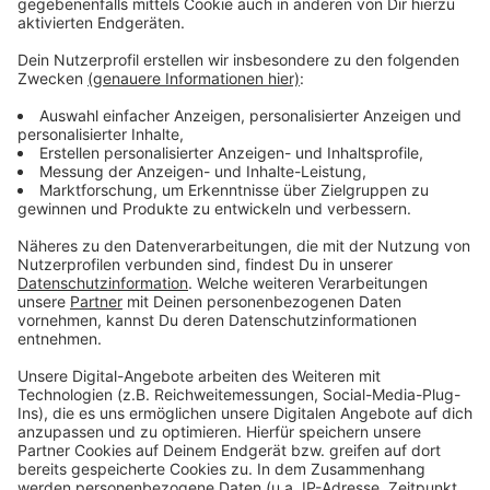
Europa League gewann – und Kasper Hjulmand.
Anzeige
Weitere Meldungen aus Leverkusen
Anzeige
Leverkusen: Bayer 04 Frauen starten mit
Rekordkulisse
Kommunalwahl: So viele Leverkusener nutzten bisher
Briefwahl
Leverkusen: „The Park“ startet im Schloss Morsbroich
Anzeige