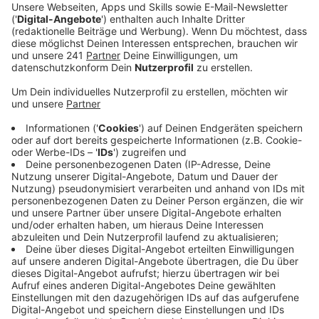
Anzeige
Nachfolger schon am Dienstag?
Anzeige
Geschäftsführer Fernando Carro hat jetzt am Rande
der DFL-Generalversammlung gesagt, dass das
Training nächste Woche Dienstag (09.09.) vielleicht
schon von einem Neuen geführt werden könnte. Eine
Versicherung wolle er aber nicht geben. Auch zu den
verschiedenen Namen, die für die Nachfolge von Erik
ten Hag kursieren, wollte sich Carro nicht äußern. Man
arbeite hart an einer schnellen Lösung. Im Gespräch
sein sollen unter anderem Marco Rose, Angelos
Postecoglou – der letztes Jahr mit Tottenham die