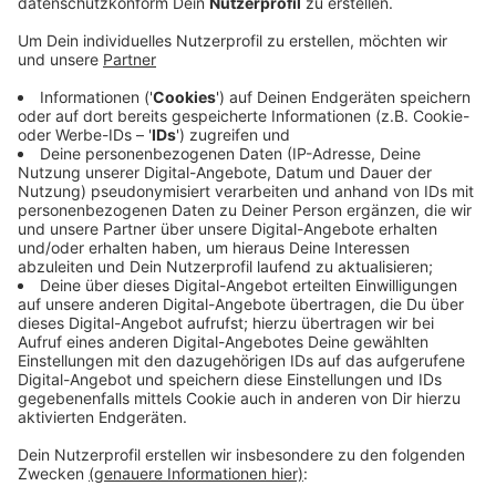
Veröffentlicht:
Mittwoch, 15.01.2020 10:54
Anzeige
Wichtig ist: Die Gruppe ist offen, die Teilnehmer
entscheiden selber über Inhalte und Gestaltung.
Start der Trauergruppe ist am Sonntag 19.Januar
2020, 14:00 – 15:00Uhr im Trauerpavillion auf dem
Friedhof Reuschenberg. Danach findet die
Trauergruppe an jedem dritten Sonntag im Monat
statt. Weiter Informationen gibt es bei Dörte Polock ,
Tel. 0157-805 666 66 , E-Mail: trauerpavillion@kirche-
leverkusen.de
Anzeige