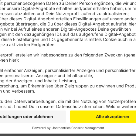
Anzeige
Die Polizei sagt, dass dort eine Veranstaltung ange
friedlich verhielten. Im weiteren waren aber etlich
es vorher einen Aufruf über Social Media gegeben h
Driftingaktionen unter der Stelze, die aber im Beisei
Gegen 22 Uhr verlagerte sich das Treffen auf den Ka
Manfort. Auch hier gab es viele Beschwerden über L
Autofans dann weiter in den Rhein-Erft-Kreis. Die Po
Einsatzfahrzeugen vor Ort. Die Polizisten haben eine
sichergestellt und einem weiteren Fahrzeughalter w
verboten, weiter zu fahren.
Anzeige