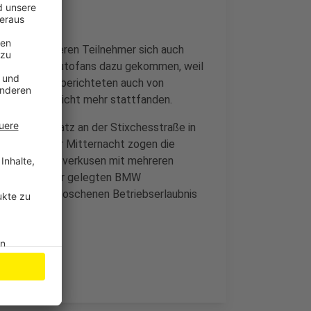
meldet war, deren Teilnehmer sich auch
e zusätzliche Autofans dazu gekommen, weil
atte. Zeugen berichteten auch von
n der Polizei nicht mehr stattfanden.
uflandparkplatz an der Stixchesstraße in
ärm. Noch vor Mitternacht zogen die
lizei war in Leverkusen mit mehreren
n illegal tiefer gelegten BMW
egen einer erloschenen Betriebserlaubnis