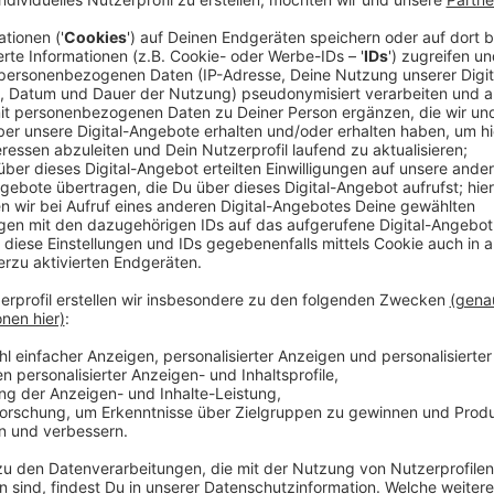
Organisatoren
Anzeige
Die Evangelische Jugend Schlebusch, der städtische
der deutschen Katholischen Jugend und Teilnehmer
zusammengetan, um die U16-Kommunalwahl auf die Bei
Kinder und Jugendliche an die Wahlurne treten – auch 
Anzeige
Wahllokal eröffnen
Anzeige
Außerdem laden die Organisatoren alle Schulen und 