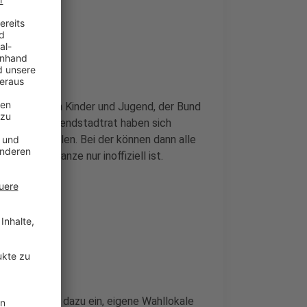
 Fachbereich Kinder und Jugend, der Bund
 aus dem Jugendstadtrat haben sich
ne zu stellen. Bei der können dann alle
wenn das Ganze nur inoffiziell ist.
Jugendtreffs dazu ein, eigene Wahllokale