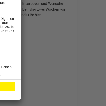
ugendliche ihre Interessen und Wünsche
 Anfang September, also zwei Wochen vor
 Infos dazu findet ihr
hier
.
eneinkünften