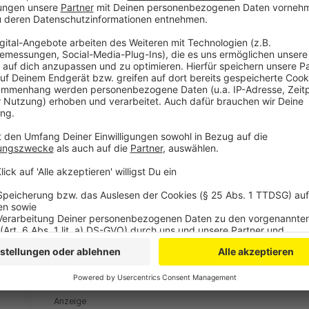
zu eröffnen. So sollen möglichst viele Kinder und J
vertreten können. Die Wahl für die Schüler startet
der offiziellen Wahl und geht über mehrere Tage. Alle
Anzeige
Weitere Meldungen aus Leverkusen
Anzeige
Statement: Leverkusens Oberbürgermeister zu Neb
Ranking: So schneiden Leverkusens Freibäder ab
Sommerlese-Club in Leverkusener Bibliotheken
Anzeige