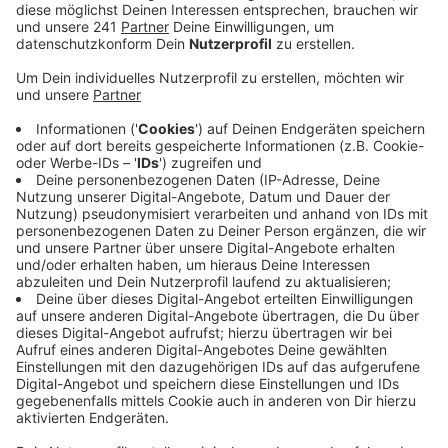
Meter entfernte Wahlkampfkundgebung der
rechten Gruppierung “Aufbruch Lev”.
Veröffentlicht:
Freitag, 04.09.2020 10:23
Anzeige
Mit lauten Trillerpfeiffen und Rufen haben die
Demonstranten von “Fridays for future”, “Lev ist bunt”
und der Vereinigung “Inter-Lev" ein Zeichen gegen
Rechts gesetzt. Um den Abstand einzuhalten, hatten
sie zuvor Kreidemarkierungen auf dem Boden
hinterlassen, sodass auch alles Corona-konform
abläuft.
Der Polizei zufolge ist vor Ort alles soweit friedlich
verlaufen, es gab keine Ausschreitungen.
Sehr viel weniger Menschen hatten sich bei der