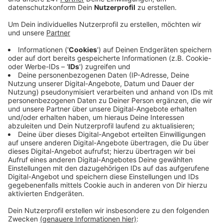
Anzeige
Das ist auch in den Krankenhäusern zu spüren: 55
Patienten mit Covid werden dort aktuell betreut –
fünf Stück davon auf den Intensivstationen.
Mehr zu schaffen machen dürften die vielen Fälle
aktuell aber den Arbeitgebern in unserer Stadt: Über
4.200 Menschen aus Leverkusen waren Stand Freitag
in Quarantäne.
Seit vergangener Woche gelten für NRW außerdem
gelockerte Corona-Regeln, zum Beispiel keine
Kontaktbeschränkungen mehr für Ungeimpfte und 3G
in der Gastro. Wie sich diese Lockerungen auf die
Zahlen auswirken, kann an der aktuellen Lage noch
nicht abgelesen werden, so die Stadt.