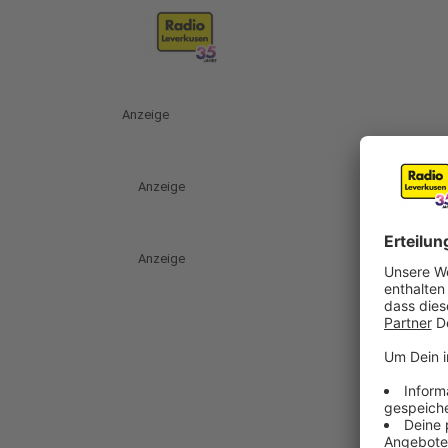
Anzeige
Anzeige
Anzeige