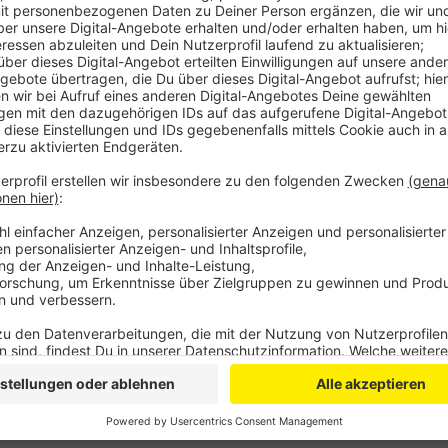
Anzeige
Dabei geht es unter anderem um kaputte Ampeln, B
um wilden Müll. Rund 120 Anliegen befinden sich der
der Stadt bereits als erledigt markiert werden. Fälle, 
ihren Zuständigkeitsbereich fallen, werden als „Gesc
Online-Beschwerdeportal der Stadt findet ihr
hier
.
Anzeige