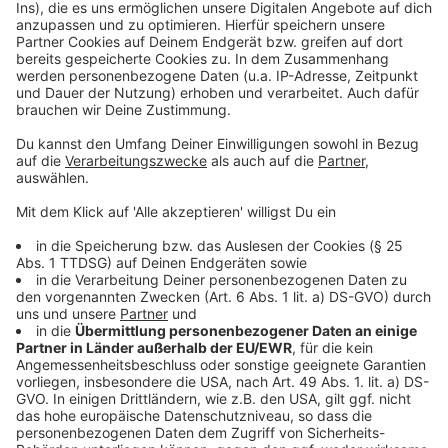
Anzeige
Weitere Meldungen aus Leverkusen
Anzeige
Autobahnausbau in Leverkusen: Bayer 04 ringt um
Parkplätze
Jugenddisko in Wiesdorf: Wünsche und Anpassungen
Leverkusen: Nachholbedarf bei E-Mobilität
Anzeige