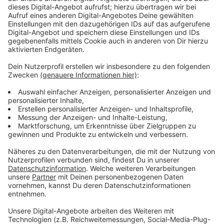
Waffenbesitzes und versuchten sowie vollendeten
schweren Raubs vor.
Anzeige
Festnahme in Berlin
Anzeige
In Leverkusen soll die ehemalige RAF-Terroristin
mutmaßlich mithilfe von Komplizen am 02. November
2004 brutal einen Supermarkt in Manfort überfallen
und dabei 160.000 Euro erbeutet haben. Klette war im
Februar in Berlin festgenommen worden, wo sie unter
falschem Namen lebte. Aktuell laufen noch Fristen für
die Verteidigung; ob das Verfahren gegen Klette
eröffnet wird, steht wohl erst im kommenden Jahr
fest.