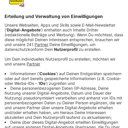
Anzeige
Versuchter Mord, unerlaubter Waffenbesitz,
schwerer Raub
Anzeige
Sie soll in unserer Stadt vor fast genau zwanzig Jahren
am Überfall auf den Tresorraum eines Supermarkts
beteiligt gewesen sein und eine hohe Geldsumme
gestohlen haben: Die Staatsanwaltschaft Verden hat
unter anderem auf der Basis dieses Vorwurfs Anklage
gegen eine ehemalige RAF-Terroristin erhoben.
Die Staatsanwaltschaft wirft der 66-jährigen Daniela
Klette Verdacht auf versuchten Mordes i
m
Zusammenhang mit 13 Überfällen, unerlaubten