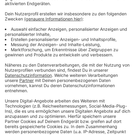
Entscheidung zur Fähre laut Stadt Leverkusen aber
immer noch aus.
Anzeige
Weitere Meldungen aus Leverkusen
Anzeige
Bayer Leverkusen steht im Europa League-Halbfinale!
Verfassungsschutz beobachtet Aufbruch Leverkusen
Störung im Leverkusener Wassernetz
Anzeige