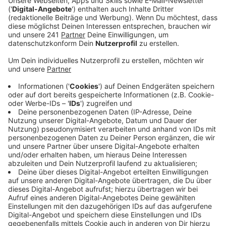
havariert.
Veröffentlicht:
Freitag, 19.04.2024 10:41
Anzeige
Der Leverkusener Stadtrat hat eigentlich schon vor
zwei Monaten entschieden, dass es möglichst schnell
eine neue Fährverbindung zwischen Hitdorf und Köln-
Langel geben soll. Die Städte Köln und Leverkusen
sollen dafür gemeinsam eine neue, gebrauchte Fähre
kaufen.
Die Hitdorfer CDU hatte zuletzt kritisiert, dass seit
der Ratsentscheidung nichts passiert ist. Das stimmt
laut Stadt nicht: man habe alle derzeit möglichen
Vorbereitungen getroffen und mehrfach Kontakt zur
Stadt Köln aufgenommen. Hier steht eine endgültige