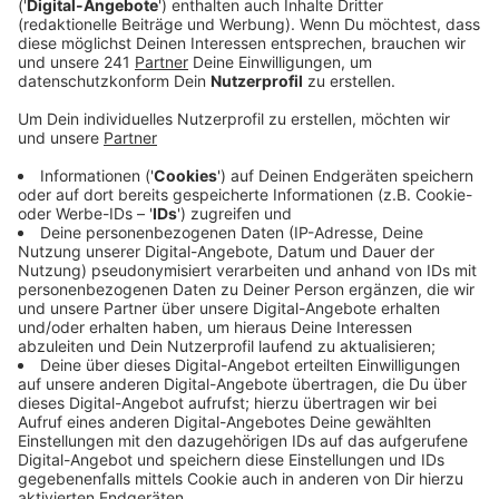
Leverkusen eine Übung im Brandfall durch.
Veröffentlicht:
Freitag, 08.05.2026 15:26
Anzeige
Ziel der regelmäßigen Übung ist, die Zusammenarbeit
zwischen Werkfeuerwehr, öffentlichen Feuerwehren
und weiteren Gefahrenabwehr-Organisationen weiter
zu stärken. Während der Übung kann es
zwischenzeitlich zu sichtbaren Einsatzmaßnahmen
kommen. Das heißt: Einsatzfahrzeuge sind teilweise
auch mit Blaulicht rund um den CHEMPARK unterwegs.
Die Verantwortlichen betonen: Die Sicherheit der
Einsatzkräfte und von Anwohnern hat oberste
Priorität.
Anzeige