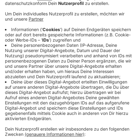
Anzeige
Fahrt ihr in den Sommerferien weg?
Die Sommerferien in Nordrhein-Westfalen beginnen
und damit die Reisezeit - trotz der Corona-
Pandemie. Da sich die Situation mittlerweile
deutlich entspannt hat, sind sowohl Inlands- als
auch Auslandsreisen wieder drin. Wir wollen von
euch wissen: werdet ihr auch in den Urlaub fahren?
Ja, ich/wir fahre/n weg
53%
Nein, ich/wir bleibe/n hier
47%
Anzeige