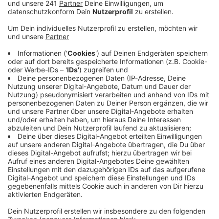
Schnellstraße zu machen.
Veröffentlicht:
Donnerstag, 12.05.2022 09:08
Anzeige
2011 wurde die letzte Studie zu dem Bauvorhaben in
Auftrag gegeben – doch in zehn Jahren hat sich viel
getan, so die SPD. Immer noch im selben, maroden
Zustand ist der Kreisverkehr Küppersteg. Er soll ab
frühestens 2023 instand gesetzt werden. Genug Zeit,
um sich den Europaring nochmal genau anzuschauen
und die Pläne anzupassen, so die SPD. Auch die Frage,
welche Auswirkungen ein Tunnel im Bereich
Küppersteg auf eine mögliche Stadtbahnlinie haben
könnte, müsse beantwortet werden. Die Studie soll,
wenn es nach der SPD geht, noch in dieser
Jahreshälfte in Auftrag gegeben werden und bis