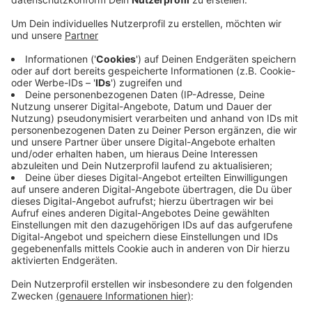
gut durch – dadurch bilden sich lange Staus.
Veröffentlicht:
Donnerstag, 31.03.2022 09:26
Anzeige
Auf Radio Leverkusen-Nachfrage hin sagen die
Straßenbauer, dass sie das Problem schnellstmöglich
beheben wollen: So sollen an der Felderstraße
vorübergehend Halteverbotszonen eingerichtet
werden. Die entsprechenden Schilder sollten zeitnah
aufgestellt werden, so Straßen NRW. Man hoffe, die
Einschränkungen dadurch auf ein erträgliches Maß
reduzieren zu können.
Anzeige