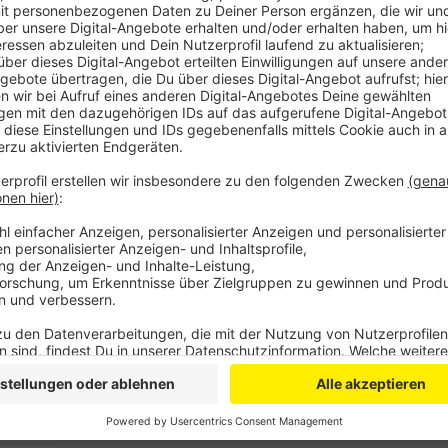
Die Umleitung von Westring Richtung Nobelstraße so
Frust. Steile Abhänge, Bauzäune, Schotter und Kies s
Herausforderungen. Außerdem ist die Strecke kaum be
morgens in der Dunkelheit zur Arbeit müssen, ist das
der Stadt bereits bekannt. Zuständig für die Umleitu
bessere Beleuchtung der Strecke sei da bereits in P
Radweg rechnen können, bleibt unklar. Auf unsere A
nicht geantwortet.
Anzeige
©
Radio Leverkusen / Lina Schäfer
Anzeige