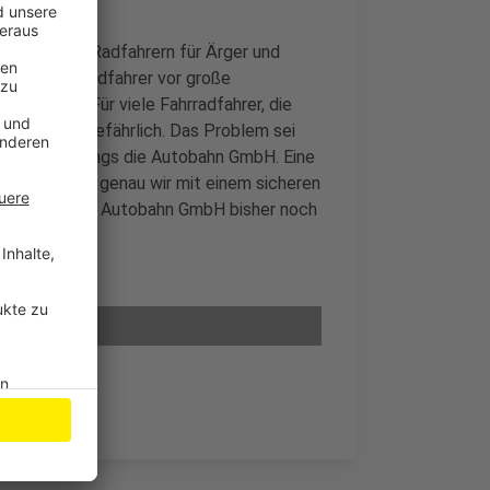
rgt bei den Radfahrern für Ärger und
tellen die Radfahrer vor große
leuchtet. Für viele Fahrradfahrer, die
 besonders gefährlich. Das Problem sei
ng sei allerdings die Autobahn GmbH. Eine
lanung. Wann genau wir mit einem sicheren
nfrage hat die Autobahn GmbH bisher noch