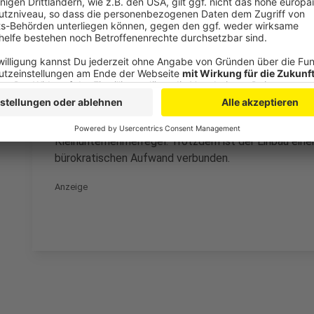
Betrieb wird attraktiver
Anzeige
In Zukunft soll auch beim Betrieb der Solaranlage k
Finanzrechtlich sind viele Anlagenbetreiber Kleinunt
sollen Betreiber ebenfalls keine 19 Prozent Umsatz
Anlage eine bestimmte Größe nicht überschritten wir
Kleinunternehmerregel. Trotzdem ist der Einbau einer
bürokratischen Aufwand verbunden.
Anzeige