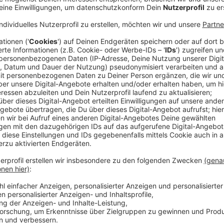
Der Lauf auf Solarenergie liegt an der Energiekrise, 
hat. Viele denken um. Und die Ampel hat auch schon 
so weiter gehen kann.
Anzeige
"Umsatzsteuerlichen Maßnahmen zur Förde
Photovoltaikanlagen"
Anzeige
Der sperrige Titel "umsatzsteuerlichen Maßnahmen 
Photovoltaikanlagen" heißt übersetzt, dass bei einer 
würde, 19 Prozent günstiger seien sollte. Denn die 
Bestandteile so einer Anlage fallen weg. Was jetzt w
offenbar noch nicht so ganz klar. Man muss zum Beis