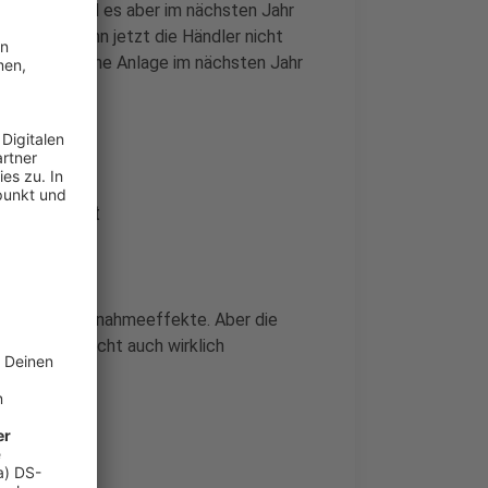
m Strich soll es aber im nächsten Jahr
 werden. Wenn jetzt die Händler nicht
hnt sich so eine Anlage im nächsten Jahr
er ankommt
en immer Mitnahmeeffekte. Aber die
 Steuerverzicht auch wirklich