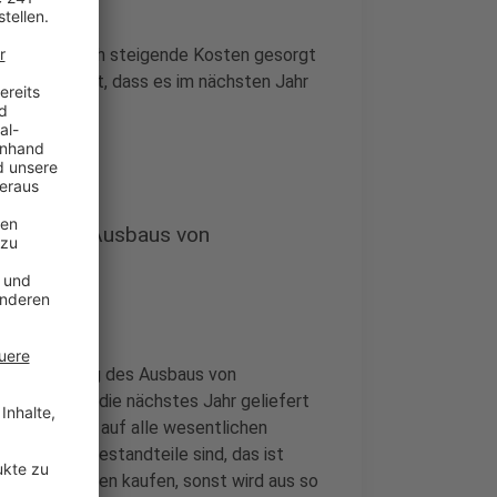
die für deutlich steigende Kosten gesorgt
dafür gesorgt, dass es im nächsten Jahr
rung des Ausbaus von
zur Förderung des Ausbaus von
Solaranlage, die nächstes Jahr geliefert
Umsatzsteuer auf alle wesentlichen
esentliche Bestandteile sind, das ist
piel Dachhaken kaufen, sonst wird aus so