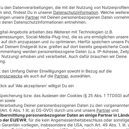
einem Solarmodul schnell mal ein Sonnensegel. Unter
noch mal einen Schub geben, weil die Steuern sinken
gleichzeitig die Preise nach oben schrauben, dann lo
deutlich mehr.
Anzeige
Skepsis, ob der Rabatt beim Endverbrauch
Anzeige
Es gibt bei steuerlichen Maßnahmen und Subvention
Ampel-Regierung ruft im guten Glauben dazu auf, den
weiterzugeben.
Anzeige