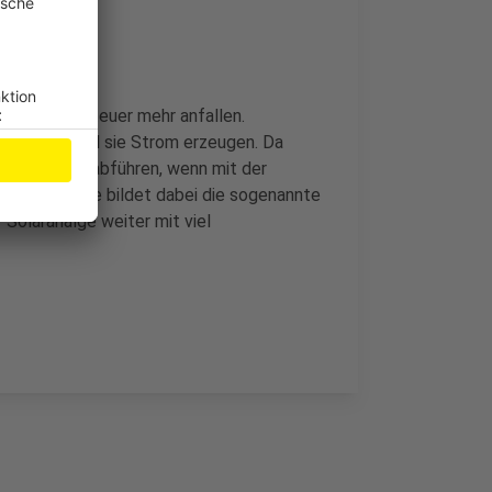
eine Umsatzsteuer mehr anfallen.
ernehmer, weil sie Strom erzeugen. Da
steuer mehr abführen, wenn mit der
d. Die Grenze bildet dabei die sogenannte
 Solaranalge weiter mit viel