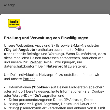
Anzeige
Die analoge Kabelübertragung von Radioprogrammen
in Nordrhein-Westfalen geht bald zuende, weshalb
euer Lieblingssender ggf. nicht mehr läuft. Radio- und
TV-Sender im Kabelnetz von Vodafone werden ab
Januar 2024 auf andere Frequenzen verlegt.
Im Bestfall werdet ihr die Umstellung gar nicht
bemerken, sofern ihr bereits über einen digitalen
Receiver verfügt. Falls ihr diesen nicht habt und ihr
unser Radiosignal noch über die Kabelbuchse
empfangt, gibt es zwei Möglichkeiten.
Ihr hört uns über einen alternativen Empfangsweg,
wie zum Beispiel über ein WLAN-Radio oder
Sprachassistenten (
zur Empfangswege-
Übersicht
)