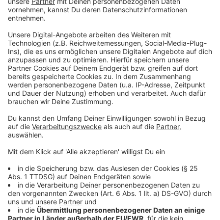
Gerät, mit dem ihr Radio abspielen wollt, einen eigenen
Digitalreceiver.
Anzeige
Receiver und weitere Hilfe
Anzeige
Die reinen Radio-Receiver gibt es ab ca. 50 €, z.B.
den TechniSat Cablestar 100 oder den VISTRON
VT855-N DVB-C Radio Tuner. Ihr könnt euch dazu am
besten bei eurem lokalen Fachhändler beraten lassen.
Außerdem bietet Vodafone einige Informationen zur
Umstellung auf ihrer
Website
an. Dort habt ihr auch die
Möglichkeit nach Eingabe eurer Adresse euren
Umstellungstermin abzufragen.