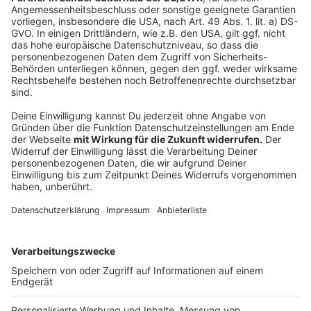
Anzeige
Weitere Empfangswege
Anzeige
Ob Zuhause oder im Büro, auf dem Weg zur Arbeit oder
im Urlaub – durch unsere vielfältigen Empfangswege
ist Radio Leverkusen immer bei euch und hält euch auf
dem Laufenden.
Hier habt ihr alle Empfangswege noch einmal auf einen
Blick!
Anzeige