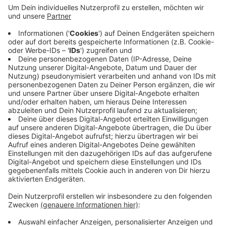
Anzeige
Um kurz 14 Uhr sind dort zwei Autofahrer
zusammengestoßen: Einer war in Richtung Rheindorf
unterwegs, der anderen wollte links in die Rheindorfer
Straße abbiegen. Beide Fahrer wurden bei dem Unfall
leicht verletzt, einer der beiden musste ins Klinikum
gebracht werden.
Anzeige
Anzeige