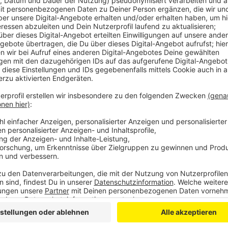
Eins der Autos sei nach der Kollision gegen eine Bet
überschlagen. Eine schwerverletzte Person ist laut 
Anzeige
Weitere Meldungen aus Leverkusen
Anzeige
Polizei Leverkusen geht nach Fahnen-Klaus vermehrt
Illegale Graffitis sorgen für hohe Kosten in Leverkus
Weiher im Schlosspark Morsbroich wird runderneuert
Anzeige