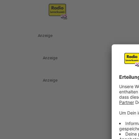
Anzeige
Anzeige
Anzeige