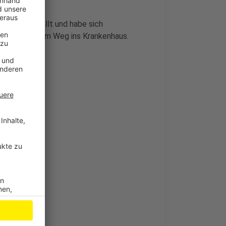
onwand geprallt und habe sich
Polizei auf dem Weg ins Krankenhaus.
 auf Streife
en