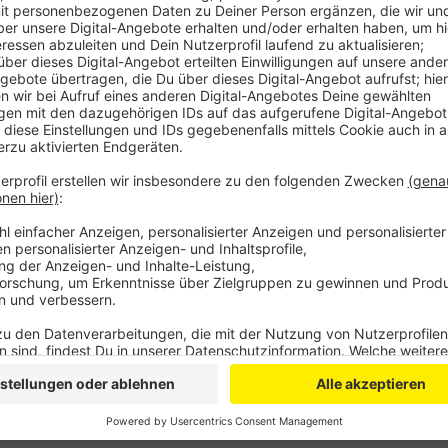
Anzeige
Im Kreuzungsbereich an der Kalkstraße waren laut 
Dabei sollen die Insassen verletzt worden sein. Bei
und mussten abgeschleppt werden. Die Gustav-Hein
zeitweise in Fahrtrichtung Schlebusch gesperrt.
Anzeige