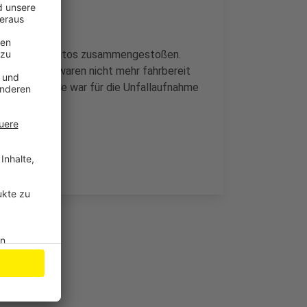
Polizei zwei Autos zusammengestoßen.
de Fahrzeuge waren nicht mehr fahrbereit
emann-Straße war für die Unfallaufnahme