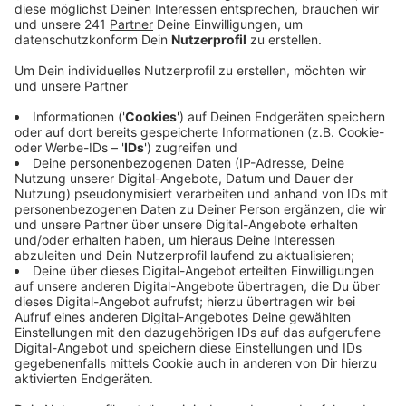
werden.
Veröffentlicht:
Freitag, 05.07.2024 13:18
Anzeige
Bis 10.45 Uhr am Freitag hatte die Polizei mit den
Aufräumarbeiten zu tun. Nach den bisherigen
Ermittlungen der Autobahnpolizei war zur Unfallzeit ein
54-Jähriger mit seinem Opel auf der A 3 in Richtung
Köln unterwegs. Bei Langenfeld kollidierte er beim
Fahrstreifenwechsel mit dem Seat eines 36-Jährigen.
Dabei verlor der Seat den Motorblock, woraufhin ein
Mini mit einem 53-jährigen Fahrer und einem 21-
jährigen Beifahrer über den Motorblock fuhr. Daraufhin
überschlug sich der Mini und blieb auf dem Dach
liegen. Nachfolgende Pkw fuhren noch über