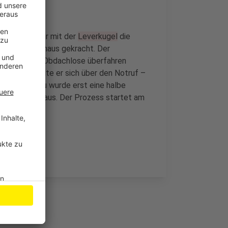
 Kreisverkehr mit der
Leverkugel
die
 Gesundheitshaus gekracht. Der
m Unfall eine Obdachlose überfahren
 später stellte er sich über den Notruf –
verletzte Frau wurde erst eine halbe
 im Krankenhaus. Der Prozess startet am