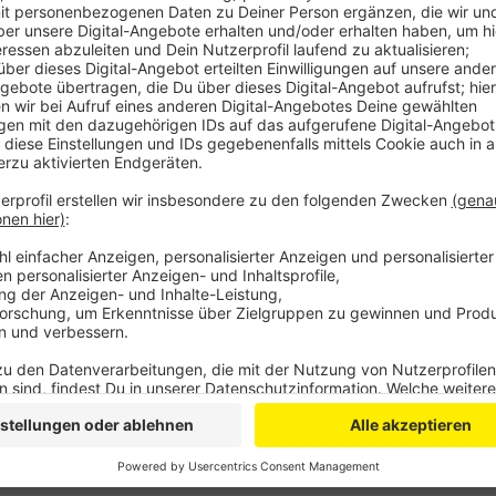
Anzeige
Der damals 26-Jährige hatte nachts Ende Oktober im
Kontrolle über seinen Wagen verloren und war in das
Angeklagte soll zu schnell gefahren sein und bei de
haben. Zunächst war der junge Autofahrer geflüchtet,
das hatte die Polizei damals mitgeteilt. Die schwer 
Stunde nach dem Unfall gefunden – sie starb später
Freitagmittag.
Anzeige