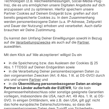
Durch ihre Dienstausübung hätten sie sich jedoch
verpflichtet, Leib und Leben ihrer bedrohten Kollegen
"zu schützen". Die Angeklagten hätten mit ihrer
Präsenz nicht nur die Situation entschärfen können -
sie hätten vor allem ihren Kollegen in dieser
bedrohlichen Situation zur Seite stehen müssen.
Für versuchte gefährliche Körperverletzung durch
Unterlassen sieht das Gesetz in der Regel eine
Freiheitsstrafe von einem Monat bis zu fünf Jahren
und sieben Monaten vor. Was derzeit feststeht: Den
Polizisten war es gelungen, Vitalij K. festzunehmen.
Erst in seinem Prozess kristallisierte sich heraus, dass
die beiden Polizistinnen vom Tatort geflohen sein
sollen. Dadurch kam erst alles überhaupt ins Rollen.
Autor: Joachim Schultheis
Anzeige