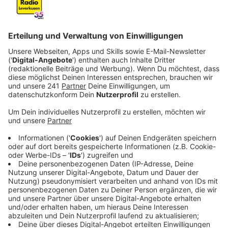
Veröffentlicht:
Dienstag, 16.11.2021 06:10
Anzeige
Zwei Polizistinnen aus Köln und Hagen (32 und 37
Jahre alt) stehen in Hagen vor dem Landgericht -
verantwortlich ist das Amtsgericht Schwelm. Ihnen
wird versuchte Körperverletzung durch Unterlassen
vorgeworfen. Das ist so schon relativ unüblich, der
Grund ist es dann erst recht:
Laut Anklage sollen am 5. Mai 2020 zwei
Polizeibeamte in der Stadt Gevelsberg in einer
Verkehrskontrolle Vitalij K. kontrolliert haben. Dieser
habe sich zuerst kooperativ verhalten um kurze Zeit
später auf beide Polizisten mit einer Waffe zu
schießen. Bei dieser Schießerei sei einer der beiden