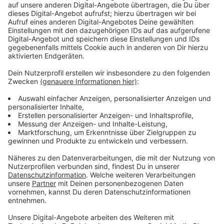
Beamten von einem Projektil getroffen worden, das
durch seine schusssichere Weste aufgefangen
worden sein soll. Insgesamt 21 Schüsse sollen
abgegeben worden sein.
Kurze Zeit später sollen die beiden angeklagten
Polizistinnen P. B. und N.A. (37 und 32 Jahre) am Tatort
mit ihrem Polizeifahrzeug angekommen sein. P.B. habe
sich zunächst vorschriftsmäßig mit gezogener Waffe
in eine "gedeckte Feuerstellung" begeben. Statt ihren
Kollegen zu helfen, soll zuerst N.A. und anschließend
auch P.B. geflohen sein, heißt es in der offiziellen
Mitteilung der Justizstelle Hagen. Warum? Das wird
sich in der Hauptverhandlung wohl zeigen.
Ihnen wird vorgeworfen, dass ihnen bewusst gewesen
sei, dass sie ihre Kollegen dadurch "der Gefahr
erheblicher Verletzungen" aussetzen würden.