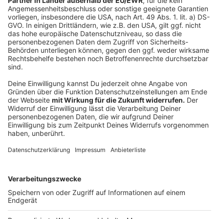
KI und Sicherheit: Wie Künstliche Intelligenz
bei der NRW-Polizei eingesetzt wird
Anzeige
Die Kriminalitätsstatistiken zeigen: Cybercrime ist
weiter auf dem Vormarsch. Doch auch in anderen
Bereichen der Kriminalität sind die Zahlen - nicht nur in
NRW - sondern in ganz Deutschland ziemlich hoch.
NRW-Innenminister Herbert Reul und die Polizei
setzen aktuell im Kampf gegen Verbrecher auf eine
Software, die teilweise höchst umstritten ist.
Hier geht es um zum Artikel
Autor: Joachim Schultheis
Anzeige