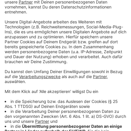
KI und Medizin: Chancen und Risiken
Anzeige
Künstliche Intelligenz revolutioniert die Medizin: Sie
erkennt Krankheiten in Bildern schneller und präziser,
unterstützt bei der Therapieplanung und entlastet
Ärzte. Doch ethische Fragen, wie der Umgang mit
fehlerhaften Daten und die Akzeptanz durch
Patienten, stellen weiterhin große Herausforderungen
dar.
Hier geht es zum Artikel
Anzeige