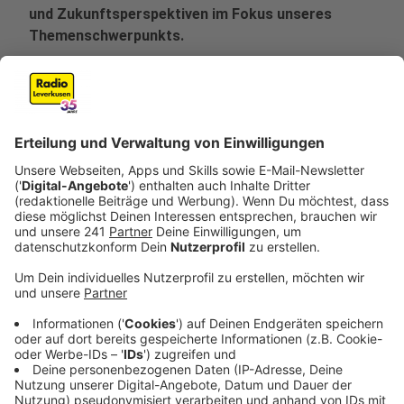
und Zukunftsperspektiven im Fokus unseres
Themenschwerpunkts.
Veröffentlicht:
Donnerstag, 28.08.2025 09:50
Anzeige
Künstliche Intelligenz ist längst mehr als Science-
Fiction - sie prägt unser Leben in vielen Bereichen. Ob
in der Medizin, im Alltag oder in der Mobilität: KI-
Systeme analysieren Daten, treffen Entscheidungen
und erleichtern Prozesse. Doch mit den Chancen
kommen auch Herausforderungen. Wie verändert KI
unser Zusammenleben? Wo liegen ihre Grenzen, und
wie können wir sie verantwortungsvoll nutzen? Unser
Themenschwerpunkt beleuchtet, wie KI unseren
Alltag gestaltet und welche Zukunftsperspektiven sie
bietet.